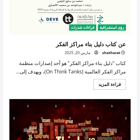
رؤى استشرافية
قراءات شذرات
عن كتاب دليل بناء مراكز الفكر
shatharat
مارس 20, 2025
كتاب “دليل بناء مراكز الفكر” هو أحد إصدارات منظمة
مراكز الفكر العالمية (On Think Tanks)، ويهدف إلى...
اقرأ
قراءة المزيد
المزيد
عن
عن
كتاب
دليل
بناء
مراكز
الفكر