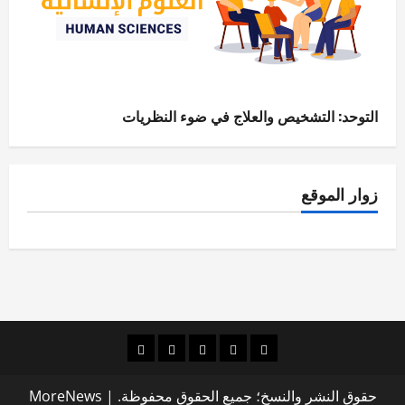
التوحد: التشخيص والعلاج في ضوء النظريات
زوار الموقع
الصفحة
قضايا
الإنسانيات
الاقتصاد
قراءات
الرئيسية
بحثية
الرقمية
والإدارة
شذرات
حقوق النشر والنسخ؛ جميع الحقوق محفوظة.
|
MoreNews
معاصرة