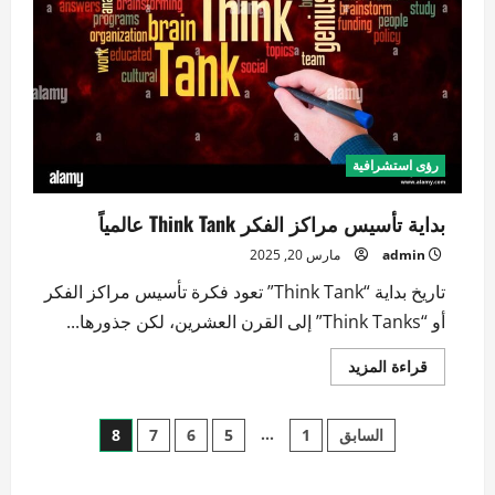
رؤى استشرافية
بداية تأسيس مراكز الفكر Think Tank عالمياً
admin
مارس 20, 2025
تاريخ بداية “Think Tank” تعود فكرة تأسيس مراكز الفكر
أو “Think Tanks” إلى القرن العشرين، لكن جذورها...
اقرأ
قراءة المزيد
المزيد
عن
بداية
تعدد
تأسيس
…
السابق
1
5
6
7
8
مراكز
الفكر
صفحات
Think
Tank