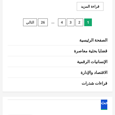
اقرأ
قراءة المزيد
المزيد
عن
تحسين
تعدد
كفاءة
…
1
2
3
4
26
التالي
الشبكات
الكهربائية
صفحات
الذكية
باستخدام
الذكاء
الصفحة الرئيسية
المقالات
الاصطناعي:
مراجعة
لأحدث
قضايا بحثية معاصرة
الاتجاهات
البحثية
الإنسانيات الرقمية
الاقتصاد والإدارة
قراءات شذرات
البحث