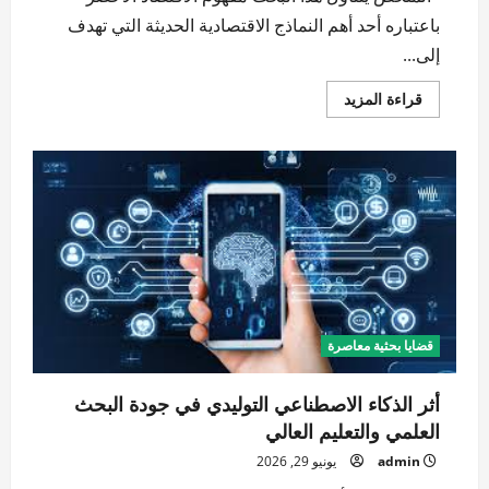
باعتباره أحد أهم النماذج الاقتصادية الحديثة التي تهدف
إلى...
اقرأ
قراءة المزيد
المزيد
عن
الاقتصاد
الأخضر
ودوره
في
تحقيق
التنمية
المستدامة:
دراسة
تحليلية
في
التحول
نحو
النماذج
الاقتصادية
قضايا بحثية معاصرة
منخفضة
الكربون
أثر الذكاء الاصطناعي التوليدي في جودة البحث
العلمي والتعليم العالي
admin
يونيو 29, 2026