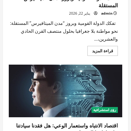
المستقلة
admin
يناير 22, 2026
تفكك الدولة القومية وبروز “مدن الميتافيرس” المستقلة:
نحو مواطنة بلا جغرافيا بحلول منتصف القرن الحادي
والعشرين،...
اقرأ
قراءة المزيد
المزيد
عن
تفكك
الدولة
القومية
وبروز
“مدن
الميتافيرس”
المستقلة
رؤى استشرافية
اقتصاد الانتباه واستعمار الوعي: هل فقدنا سيادتنا