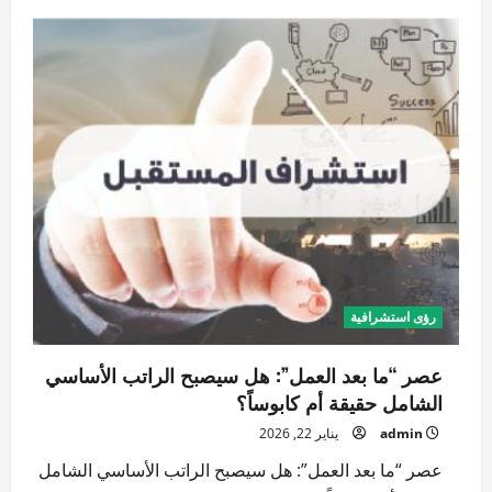
حروب
المياه
الرقمية:
عندما
يصبح
الظمأ
محركاً
للصراعات
السيبرانية
رؤى استشرافية
عصر “ما بعد العمل”: هل سيصبح الراتب الأساسي
الشامل حقيقة أم كابوساً؟
admin
يناير 22, 2026
عصر “ما بعد العمل”: هل سيصبح الراتب الأساسي الشامل