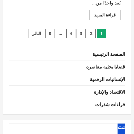
يُعد واحدًا من...
اقرأ
قراءة المزيد
المزيد
عن
ثورة
تعدد
الحوسبة
…
1
2
3
4
8
التالي
الكمية:
هل
صفحات
ستكسر
شفرات
الأمن
الصفحة الرئيسية
المقالات
السيبراني
الحالية؟
قضايا بحثية معاصرة
الإنسانيات الرقمية
الاقتصاد والإدارة
قراءات شذرات
البحث