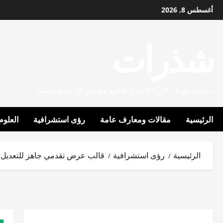
خطي
أغسطس 8, 2026
لى
لمحتوى
شذرات
محتوى يهدف لإثراء القارئ فكرياً وتقديم كل جديد ومفيد
الرئيسية
مقالات ومعارف عامة
رؤى استشرافية
العلوم
الرئيسية
رؤى استشرافية
قالب عرض تقدمي جاهز للتعديل presentation templates