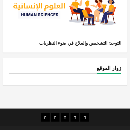
التوحد: التشخيص والعلاج في ضوء النظريات
زوار الموقع
الصفحة
قضايا
الإنسانيات
الاقتصاد
قراءات
الرئيسية
بحثية
الرقمية
والإدارة
شذرات