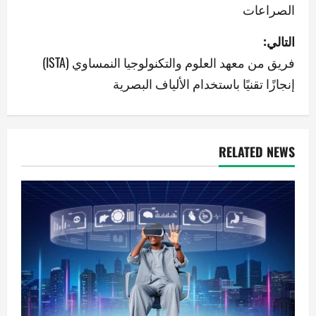
الصراعات
فّ
التالي:
ح
فريق من معهد العلوم والتكنولوجيا النمساوي (ISTA)
ا
إنجازًا تقنيًا باستخدام الألياف البصرية
ل
م
RELATED NEWS
ق
ا
ل
ا
ت