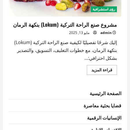
رؤى استشرافية
مشروع صنع الراحة التركية (Lokum) بنكهة الرمان
admin
مايو 13, 2025
إليك شرحًا تفصيليًا لكيفية صنع الراحة التركية (Lokum)
بنكهة الرمان، مع خطوات التغليف، التسويق، والتصدير
بشكل احترافي:...
اقرأ
قراءة المزيد
المزيد
عن
مشروع
صنع
الراحة
الصفحة الرئيسية
التركية
(Lokum)
بنكهة
قضايا بحثية معاصرة
الرمان
الإنسانيات الرقمية
الاقتصاد والإدارة