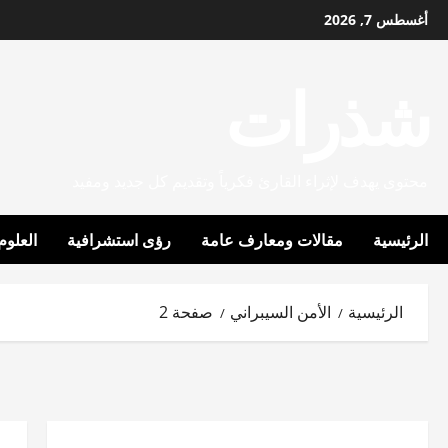
خطي
أغسطس 7, 2026
لى
لمحتوى
شذرات
محتوى يهدف لإثراء القارئ فكرياً وتقديم كل جديد ومفيد
الرئيسية
مقالات ومعارف عامة
رؤى استشرافية
العلوم
الرئيسية
الأمن السيبراني
صفحة 2