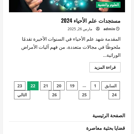
العلوم والتقنية
مستجدات علم الأحياء 2024
admin
مارس 26, 2025
المقدمة شهد علم الأحياء في السنوات الأخيرة تقدمًا
ملحوظًا في مجالات متعددة، من فهم آليات الأمراض
الوراثية...
اقرأ
قراءة المزيد
المزيد
عن
مستجدات
تعدد
علم
…
السابق
1
19
20
21
22
23
الأحياء
2024
24
25
26
التالي
صفحات
المقالات
الصفحة الرئيسية
قضايا بحثية معاصرة