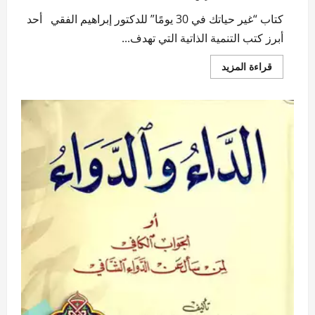
كتاب “غير حياتك في 30 يومًا” للدكتور إبراهيم الفقي أحد
أبرز كتب التنمية الذاتية التي تهدف...
اقرأ
قراءة المزيد
المزيد
عن
نبذة
عن
كتاب
غير
حياتك
في
30
يوما