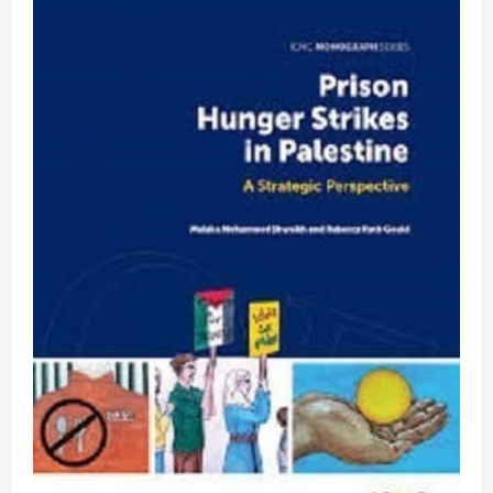
كتاب
الداء
و
الدواء
لابن
قيم
الجوزية