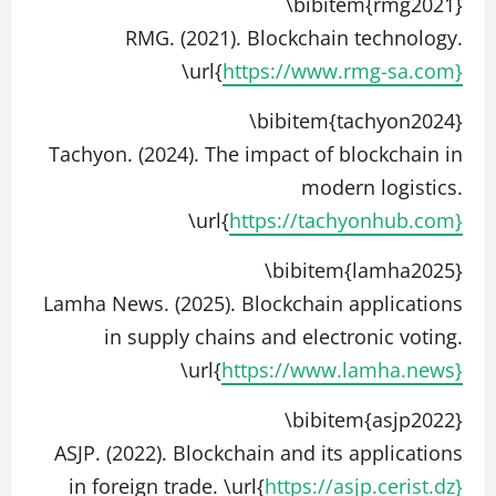
\bibitem{rmg2021}
RMG. (2021). Blockchain technology.
\url{
https://www.rmg-sa.com}
\bibitem{tachyon2024}
Tachyon. (2024). The impact of blockchain in
modern logistics.
\url{
https://tachyonhub.com}
\bibitem{lamha2025}
Lamha News. (2025). Blockchain applications
in supply chains and electronic voting.
\url{
https://www.lamha.news}
\bibitem{asjp2022}
ASJP. (2022). Blockchain and its applications
in foreign trade. \url{
https://asjp.cerist.dz}