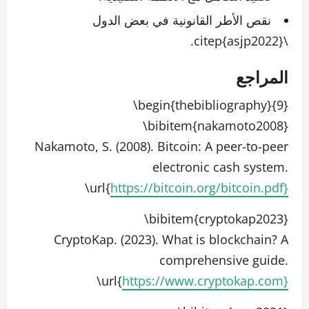
نقص الأطر القانونية في بعض الدول
\citep{asjp2022}.
المراجع
\begin{thebibliography}{9}
\bibitem{nakamoto2008}
Nakamoto, S. (2008). Bitcoin: A peer-to-peer
electronic cash system.
\url{
https://bitcoin.org/bitcoin.pdf}
\bibitem{cryptokap2023}
CryptoKap. (2023). What is blockchain? A
comprehensive guide.
\url{
https://www.cryptokap.com}