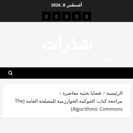
خطي
أغسطس 8, 2026
لى
الصفحة
قضايا
الإنسانيات
الاقتصاد
قراءات
لمحتوى
الرئيسية
بحثية
الرقمية
والإدارة
شذرات
شذرات
معاصرة
محتوى يهدف لإثراء القارئ فكرياً وتقديم كل جديد ومفيد
الرئيسية
قضايا بحثية معاصرة
مراجعة كتاب: الحوكمة الخوارزمية للمصلحة العامة (The
Algorithmic Commons)