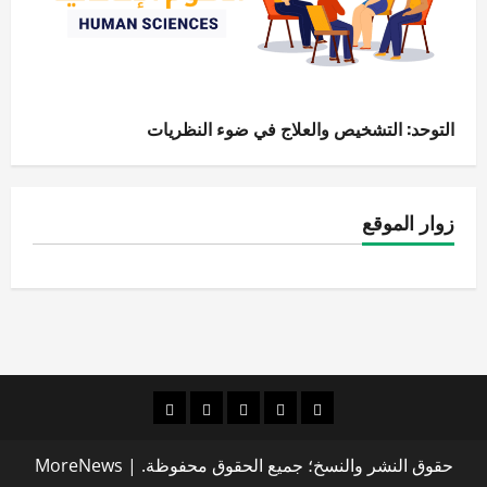
التوحد: التشخيص والعلاج في ضوء النظريات
زوار الموقع
الصفحة
قضايا
الإنسانيات
الاقتصاد
قراءات
الرئيسية
بحثية
الرقمية
والإدارة
شذرات
حقوق النشر والنسخ؛ جميع الحقوق محفوظة.
|
MoreNews
معاصرة