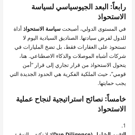
رابعاً: البعد الجيوسياسي لسياسة
الاستحواذ
في المستوى الدولي، أصبحت
سياسة الاستحواذ
أداة
للدول لفرض سيادتها. الصناديق السيادية اليوم لا
تستحوذ على العقارات فقط، بل تضخ المليارات في
شركات أشباه الموصلات والذكاء الاصطناعي. هنا،
يتحول الاستحواذ من قرار تجاري إلى قرار “أمن
قومي”، حيث الملكية الفكرية هي الحدود الجديدة التي
يجب حمايتها.
خامساً: نصائح استراتيجية لنجاح عملية
الاستحواذ
التقييم الشامل (Due Diligence):
لا تكتفِ بالتدقيق