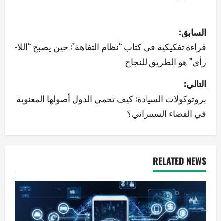
ت
السابق:
ص
قراءة تفكيكية في كتاب “نظام التفاهة”: حين يصبح “اللا-
رأي” هو الطريق للنجاح
فّ
التالي:
ح
بروتوكولات السيادة: كيف تحمي الدول أصولها المعنوية
ا
في الفضاء السيبراني؟
ل
م
RELATED NEWS
ق
ا
ل