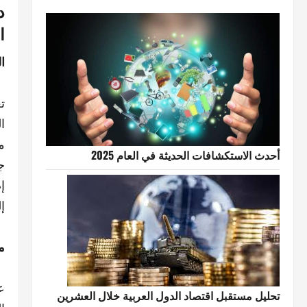
د
ا
ا
ت
ا
م
أحدث الاستكشافات الحديثة في العام 2025
ج
إ
إ
م
ع
تحليل مستقبل اقتصاد الدول العربية خلال العشرين