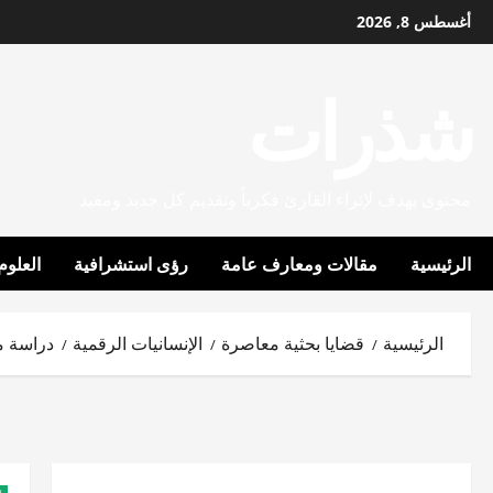
خطي
أغسطس 8, 2026
لى
لمحتوى
شذرات
محتوى يهدف لإثراء القارئ فكرياً وتقديم كل جديد ومفيد
الرئيسية
مقالات ومعارف عامة
رؤى استشرافية
العلوم
الرئيسية
قضايا بحثية معاصرة
الإنسانيات الرقمية
دراسة م