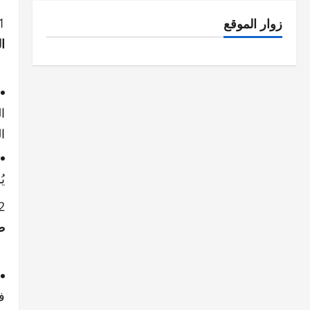
زوار الموقع
ا
ا
ي
ط
ف