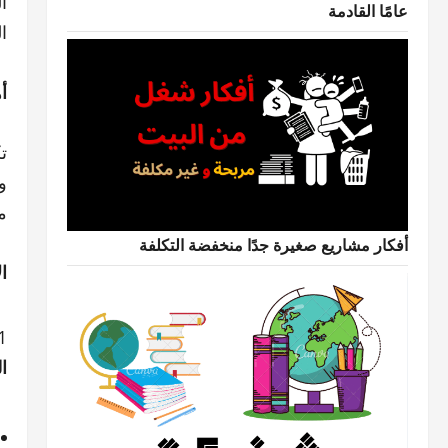
ا
عامًا القادمة
ا
أ
ت
و
م
أفكار مشاريع صغيرة جدًا منخفضة التكلفة
ا
ا