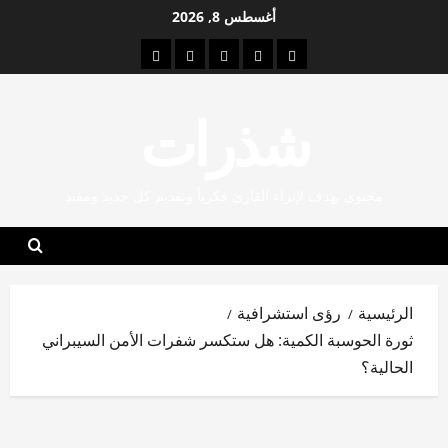
خطي
أغسطس 8, 2026
لى
الصفحة
قضايا
الإنسانيات
الاقتصاد
قراءات
لمحتوى
الرئيسية
بحثية
الرقمية
والإدارة
شذرات
شذرات
معاصرة
محتوى يهدف لإثراء القارئ فكرياً وتقديم كل جديد ومفيد
الرئيسية
رؤى استشرافية
ثورة الحوسبة الكمية: هل ستكسر شفرات الأمن السيبراني
الحالية؟