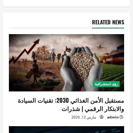
ل
م
RELATED NEWS
ق
ا
ل
ا
ت
رؤى استشرافية
مستقبل الأمن الغذائي 2030: تقنيات السيادة
والابتكار الرقمي | شذرات
admin
مارس 12, 2026