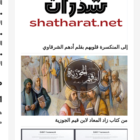
ال
ا
ال
إلى المنكسرة قلوبهم بقلم أدهم الشرقاوي
ا
م
1. الشعار (go
ه
من كتاب زاد المعاد لابن قيم الجوزية
مثل va