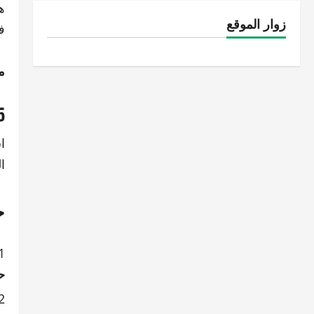
ه
زوار الموقع
ف
م
5. الصور وطر
ا
ا
خ
ح