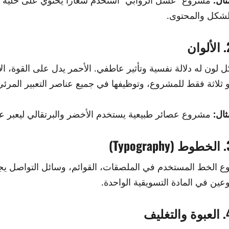
ثال:
مشروع “عسل الروابي” استخدم شعارًا يحتوي على خلية نح
لشكل والمحتوى.
لوان
ل لون له دلالة نفسية وتأثير عاطفي. الأحمر يدل على القوة، ا
و ثلاثة فقط للمشروع، وتوظيفها في جميع عناصر التعبير المرئي
ثال:
مشروع عصائر طبيعية يستخدم الأخضر والبرتقالي ليعبر عن
Typograp)
وع الخط المستخدم في الملصقات، القوائم، وسائل التواصل يجب
وعين في المادة التسويقية الواحدة.
والتغليف