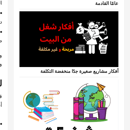
ا
عامًا القادمة
د
ط
و
و
أفكار مشاريع صغيرة جدًا منخفضة التكلفة
ل
ق
أ