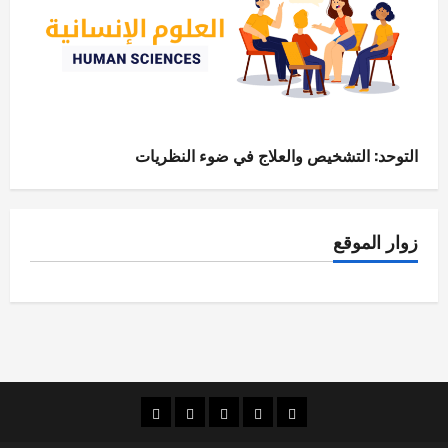
التوحد: التشخيص والعلاج في ضوء النظريات
زوار الموقع
الصفحة
قضايا
الإنسانيات
الاقتصاد
قراءات
الرئيسية
بحثية
الرقمية
والإدارة
شذرات