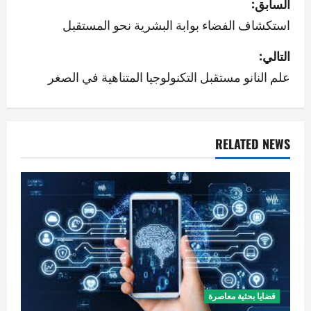
السابق:
ص
استكشاف الفضاء بوابة البشرية نحو المستقبل
فّ
التالي:
علم النانو مستقبل التكنولوجيا المتناهية في الصغر
ح
ا
ل
RELATED NEWS
م
ق
ا
ل
ا
قضايا بحثية معاصرة