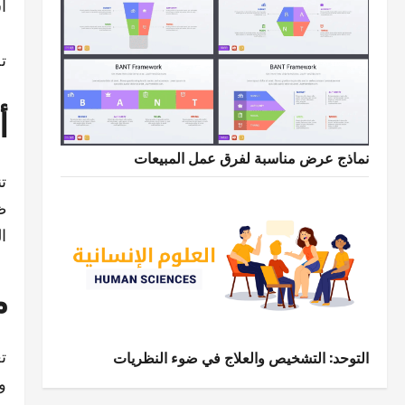
ا
ت
أ
نماذج عرض مناسبة لفرق عمل المبيعات
ت
ظ
ا
م
ت
التوحد: التشخيص والعلاج في ضوء النظريات
و