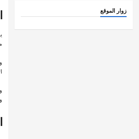
ا
زوار الموقع
ي
م
و
ا
و
و
ا