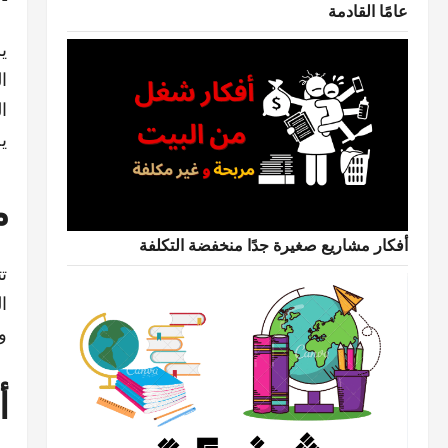
عامًا القادمة
ي
ا
ا
ي
م
أفكار مشاريع صغيرة جدًا منخفضة التكلفة
ت
ا
و
أ