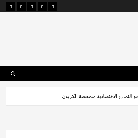
الصفحة
قضايا
الإنسانيات
الاقتصاد
قراءا
الرئيسية
بحثية
الرقمية
والإدارة
شذرا
معاصرة
حو النماذج الاقتصادية منخفضة الكربون