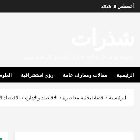
خطي
أغسطس 8, 2026
لى
لمحتوى
شذرات
محتوى يهدف لإثراء القارئ فكرياً وتقديم كل جديد ومفيد
الرئيسية
مقالات ومعارف عامة
رؤى استشرافية
العلوم
الرئيسية
قضايا بحثية معاصرة
الاقتصاد والإدارة
الاقتصاد ا