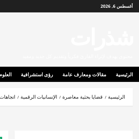
خطي
أغسطس 6, 2026
لى
لمحتوى
شذرات
محتوى يهدف لإثراء القارئ فكرياً وتقديم كل جديد ومفيد
الرئيسية
مقالات ومعارف عامة
رؤى استشرافية
العلوم
الرئيسية
قضايا بحثية معاصرة
الإنسانيات الرقمية
اتجاهات ا