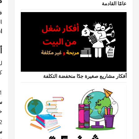
عامًا القادمة
ف
المعلوما
ا
أ
ك
أفكار مشاريع صغيرة جدًا منخفضة التكلفة
س
خ
س