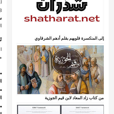
(Big Data) فقط في المهام الاستنتاجية؟
س
ال
ث
إلى المنكسرة قلوبهم بقلم أدهم الشرقاوي
م
الت
الت
من كتاب زاد المعاد لابن قيم الجوزية
ال