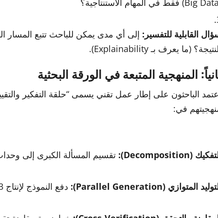
ؤال القابلية للتفسير:
إلى أي مدى يمكن للباحث تتبع المسار ال
نتيجة؟ (ما يعرف بـ Explainability).
انياً: المنهجية المتبعة في الورقة البحثية
نهجيتهم في:
فكيك (Decomposition):
تقسيم المسألة الكبرى إلى وحدا
وليد المتوازي (Parallel Generation):
دفع النموذج لإنتاج 3 مسارات استدلالية مختلفة لنفس المسألة.
مقارنة والتحقق (Cross-Verification):
خوارزمية مقارنة تقيس