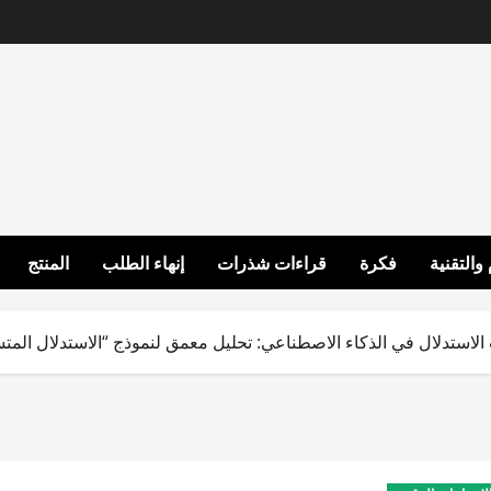
 والتقنية
فكرة
قراءات شذرات
إنهاء الطلب
المنتج
لاستدلال في الذكاء الاصطناعي: تحليل معمق لنموذج “الاستدلال المتسلسل” (-Thought