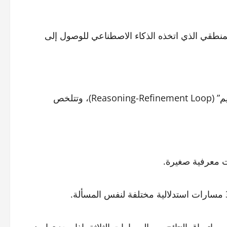
منطقي الذي اتخذه الذكاء الاصطناعي للوصول إلى
اعتمد الباحثون على إطار عمل تقني يسمى “حلقة التفكير والتقييم” (Reasoning-Refinement Loop)، وتتلخص
ت معرفية صغيرة.
 اتساق النتائج بين المسارات الثلاثة. إذا وجد تعارض،