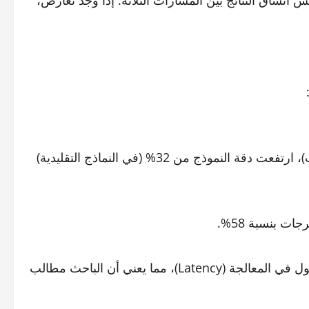
في المسائل الرياضية المتقدمة (أولمبياد الرياضيات)، ارتفعت دقة النموذج من 32% (في النماذج التقليدية)
 بنسبة 58%.
كشفت الدراسة أن هذه المنهجية تستهلك وقتاً أطول في المعالجة (Latency)، مما يعني أن الباحث مطالب