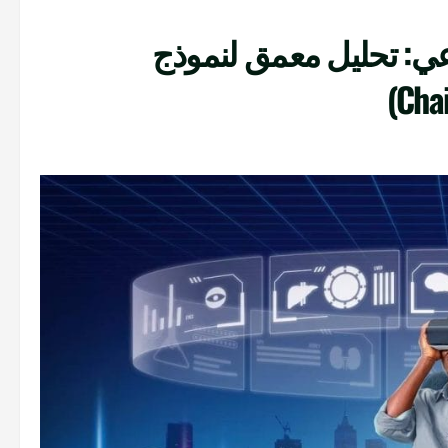
اعي: تحليل معمق لنموذج