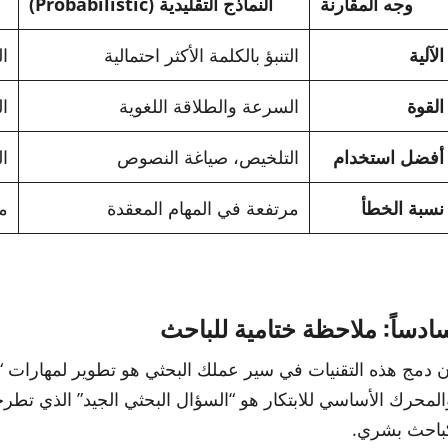
وجه المقارنة
النماذج التقليدية (Probabilistic)
الآلية
التنبؤ بالكلمة الأكثر احتمالية
ا
القوة
السرعة والطلاقة اللغوية
ال
أفضل استخدام
التلخيص، صياغة النصوص
ال
نسبة الخطأ
مرتفعة في المهام المعقدة
من
ادساً: ملاحظة ختامية للباحث
ن دمج هذه التقنيات في سير عملك البحثي هو تطوير لمهارات “ال
المحرك الأساسي للابتكار هو “السؤال البحثي الجيد” الذي تطرحه
باحث بشري.