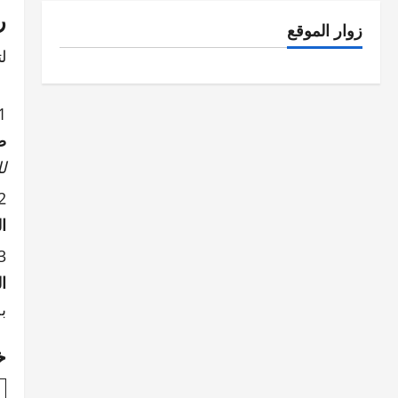
ر
زوار الموقع
ل
ص
ل
ا
ا
ب
خ