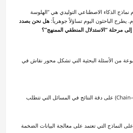
 نماذج الذكاء الاصطناعي التوليدي هي “الهلوسة
هل نحن بصدد
 إلى مرحلة “الاستدلال المنطقي الممنهج”؟
 رؤية علمية واضحة، طرحت الدراسة (2026) مجموعة من الأسئلة البحثية التي تشكل محور نقاش في
كيف يؤثر فرض “سلسلة التفكير” (Chain-of-Thought) على دقة النتائج في المسائل التي تتطلب
لى النماذج التي تعتمد على معالجة البيانات الضخمة