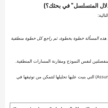
تدلال المتسلسل” في بحثك؟)
الية:
هذه المسألة خطوة بخطوة، ثم راجع كل خطوة منطقية
منفصلتين لنفس النموذج ومقارنة المسارات المنطقية.
اطلب من الأداة شرح الافتراضات (Assumptions) التي بنيت عليها تحليلها لتتمكن من توثيقها في