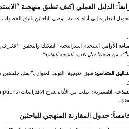
ابعاً: الدليل العملي (كيف تطبق منهجية “الاس
تحويل النظرية إلى أداة عملية، نوصي الباحثين باتباع الخطوات الت
ياغة الأوامر:
استخدم استراتيجية “التفكيك والتحقق”:
“فكر في 
لتأكد من صحتها قبل تقديم النتيجة النهائية”
.
لتدقيق المتقاطع:
طبق منهجية “التوليد المتوازي” بفتح جلستين 
لنمذجة التفسيرية:
حثك.
امساً: جدول المقارنة المنهجي للباحثين