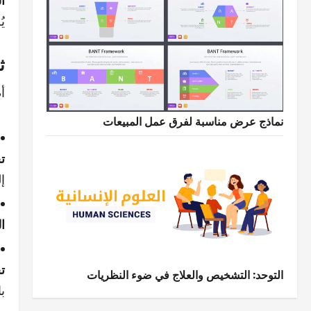
ي
ث
أ
نماذج عرض مناسبة لفرق عمل المبيعات
ت
إلى 74% عن
ا
ت
التوحد: التشخيص والعلاج في ضوء النظريات
ب