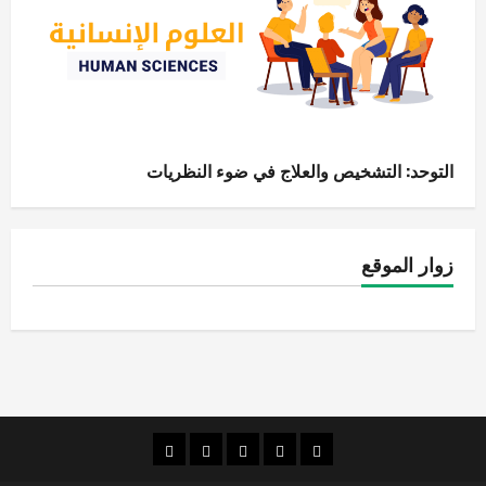
التوحد: التشخيص والعلاج في ضوء النظريات
زوار الموقع
الصفحة
قضايا
الإنسانيات
الاقتصاد
قراءات
الرئيسية
بحثية
الرقمية
والإدارة
شذرات