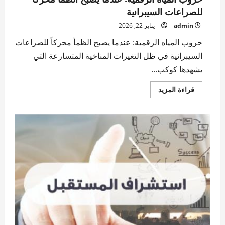
للصراعات السيبرانية
admin
يناير 22, 2026
حروب المياه الرقمية: عندما يصبح الظمأ محركاً للصراعات
السيبرانية في ظل التغيرات المناخية المتسارعة التي
يشهدها كوكب...
اقرأ
قراءة المزيد
المزيد
عن
حروب
المياه
الرقمية:
عندما
يصبح
الظمأ
محركاً
للصراعات
السيبرانية