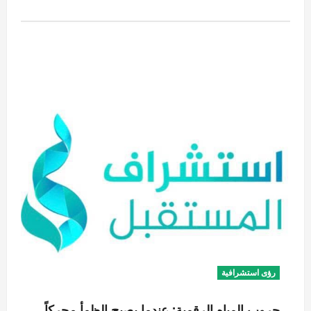
عن
انهيار
الحقيقة
وعصر
التزييف
المطلق:
كيف
سنعيش
في
عالم
بلا
يقين؟
رؤى استشرافية
حروب المياه الرقمية: عندما يصبح الظمأ محركاً