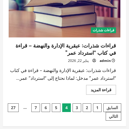
كتاب
“الاستشراق”
قراءات شذرات
قراءات شذرات: عبقرية الإدارة والنهضة – قراءة
في كتاب “استرداد عمر”
admin
يناير 22, 2026
قراءات شذرات: عبقرية الإدارة والنهضة – قراءة في كتاب
“استرداد عمر” مدخل: لماذا نحتاج إلى “استرداد” عمر...
اقرأ
قراءة المزيد
المزيد
عن
قراءات
تعدد
شذرات:
…
السابق
1
2
3
4
5
6
7
27
عبقرية
الإدارة
التالي
صفحات
والنهضة
–
قراءة